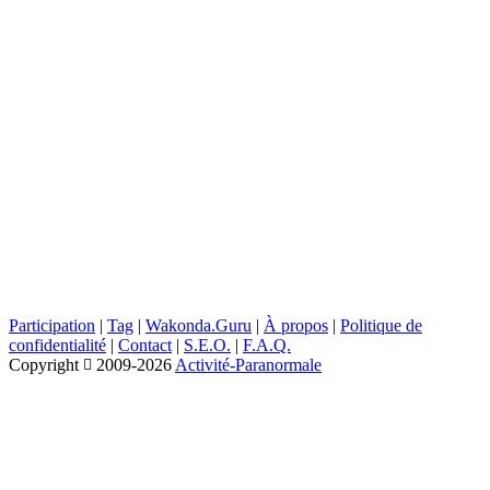
Participation
|
Tag
|
Wakonda.Guru
|
À propos
|
Politique de
confidentialité
|
Contact
|
S.E.O.
|
F.A.Q.
Copyright
2009-2026
Activité-Paranormale