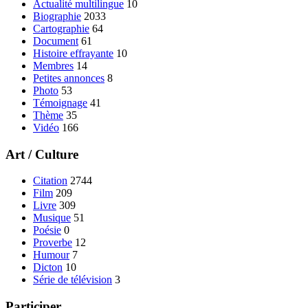
Actualité multilingue
10
Biographie
2033
Cartographie
64
Document
61
Histoire effrayante
10
Membres
14
Petites annonces
8
Photo
53
Témoignage
41
Thème
35
Vidéo
166
Art / Culture
Citation
2744
Film
209
Livre
309
Musique
51
Poésie
0
Proverbe
12
Humour
7
Dicton
10
Série de télévision
3
Participer