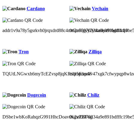
Cardano
Vechain
addr1v9a78y5gsrkvh0jrqxdrd88c4mt6jn6rgyy2ytkndya9l6gdl44j4
0x2a95970334a9e891bdfffc19be
Tron
Zilliqa
TQUtLNGwxh6myTcEZvsp8jqKRsqroExp4F
zil15pdnzkv47xgk7cfwypqp8wlz
Dogecoin
Chiliz
DSbe1wbKoRahqzG991HhcDoavtKgvZBFog
0x2a95970334a9e891bdfffc19be