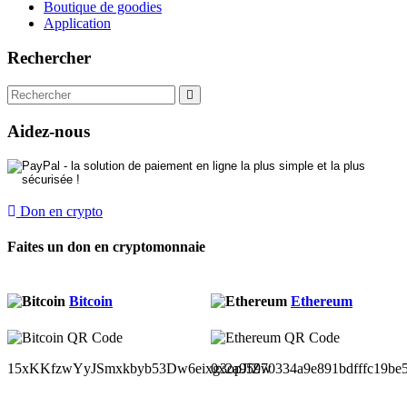
Boutique de goodies
Application
Rechercher
Aidez-nous
Don en crypto
Faites un don en cryptomonnaie
Bitcoin
Ethereum
15xKKfzwYyJSmxkbyb53Dw6eixg3opJfZw
0x2a95970334a9e891bdfffc19be