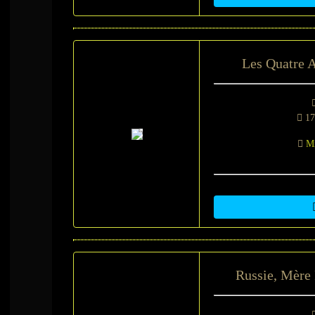
Les Quatre A
17
Mi
Russie, Mère P