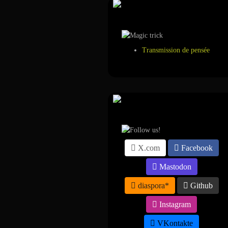
Tour de magie
Transmission de pensée
Suivez-nous sur ...
X.com
Facebook
Mastodon
diaspora*
Github
Instagram
VKontakte