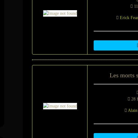
11
Erick Fea
Les morts 
28 f
Alain