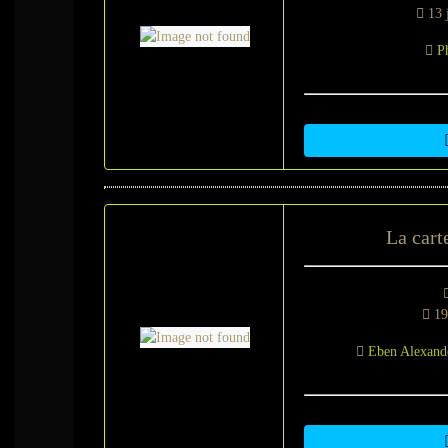
13 j
P
La cart
19
Eben Alexand