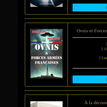
Ovnis et Force
11
Lau
À la découv