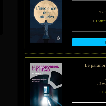
9 no
Didier
Le parano
2 se
He