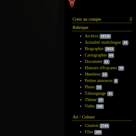
Information
Créer un compte
Rubrique
Archive
10150
Actualité multilingue
10
Biographie
2033
Cartographie
64
Document
61
Histoire effrayante
10
Membres
14
Petites annonces
8
Photo
53
Témoignage
41
Thème
35
Vidéo
166
Art / Culture
Citation
2744
Film
209