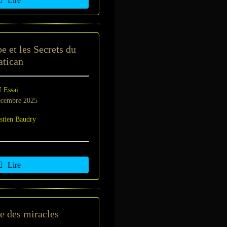
Lire
e et les Secrets du
atican
Essai
cembre 2025
stien Baudry
Lire
e des miracles