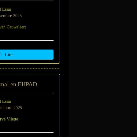
Essai
vembre 2025
 van Cauwelaert
Lire
rmal en EHPAD
Essai
ptembre 2025
rvé Vilette