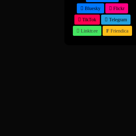
Bluesky
Flickr
TikTok
Telegram
Linktr.ee
Friendica