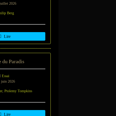
uillet 2026
hilip Berg
Lire
e du Paradis
Essai
 juin 2026
er
,
Ptolemy Tompkins
Lire