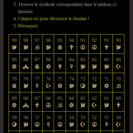
Trouvez le symbole correspondant dans le tableau ci-
dessous
Cliquez-ici pour découvrir le résultat !
Réessayez
99
98
97
96
95
94
93
92
91
90
89
88
87
86
85
84
83
82
81
80
79
78
77
76
75
74
73
72
71
70
69
68
67
66
65
64
63
62
61
60
59
58
57
56
55
54
53
52
51
50