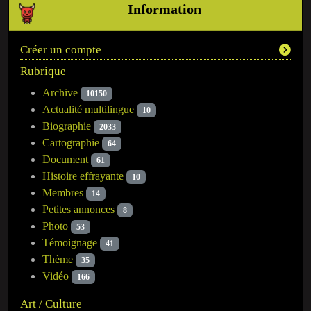
Information
Créer un compte
Rubrique
Archive
10150
Actualité multilingue
10
Biographie
2033
Cartographie
64
Document
61
Histoire effrayante
10
Membres
14
Petites annonces
8
Photo
53
Témoignage
41
Thème
35
Vidéo
166
Art / Culture