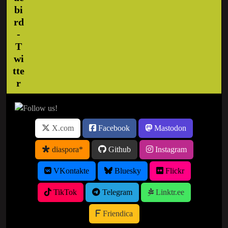
X.com
Facebook
Mastodon
diaspora*
Github
Instagram
VKontakte
Bluesky
Flickr
TikTok
Telegram
Linktr.ee
Friendica