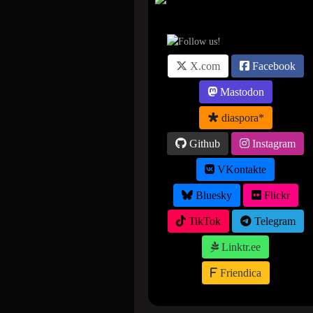
Suivez-nous sur ...
X.com
Facebook
Mastodon
diaspora*
Github
Instagram
VKontakte
Bluesky
Flickr
TikTok
Telegram
Linktr.ee
Friendica