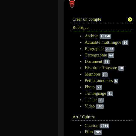
Information
Créer un compte
Rubrique
Archive
10150
Actualité multilingue
10
Biographie
2033
Cartographie
64
Document
61
Histoire effrayante
10
Membres
14
Petites annonces
8
Photo
53
Témoignage
41
Thème
35
Vidéo
166
Art / Culture
Citation
2744
Film
209