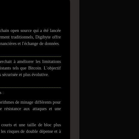
yte ?
hain open source qui a été lancée
ment traditionnels, Digibyte offre
financières et l'échange de données.
rchait à améliorer les limitations
stants tels que Bitcoin. L'objectif
 sécurisée et plus évolutive.
s :
gorithmes de minage différents pour
de résistance aux attaques et une
ourts et une taille de bloc plus
 les risques de double dépense et à