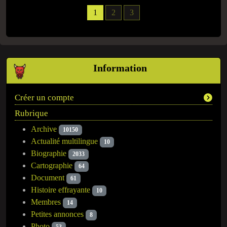
1
2
3
Information
Créer un compte
Rubrique
Archive
10150
Actualité multilingue
10
Biographie
2033
Cartographie
64
Document
61
Histoire effrayante
10
Membres
14
Petites annonces
8
Photo