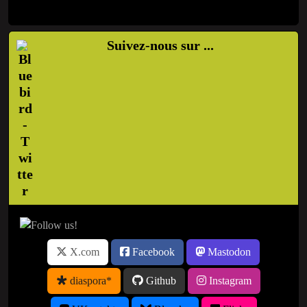
Suivez-nous sur ...
X.com
Facebook
Mastodon
diaspora*
Github
Instagram