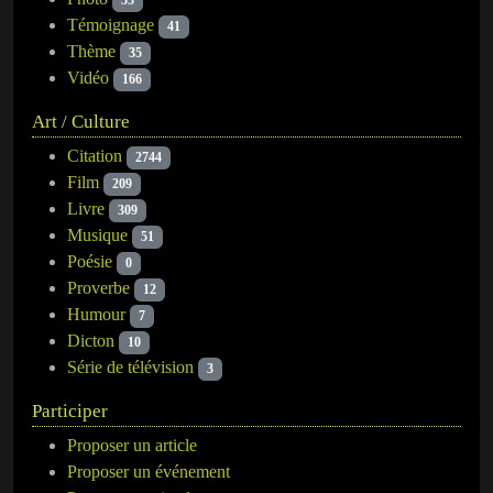
53
Témoignage
41
Thème
35
Vidéo
166
Art / Culture
Citation
2744
Film
209
Livre
309
Musique
51
Poésie
0
Proverbe
12
Humour
7
Dicton
10
Série de télévision
3
Participer
Proposer un article
Proposer un événement