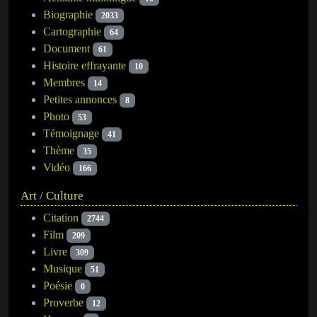
Biographie
2033
Cartographie
64
Document
61
Histoire effrayante
10
Membres
14
Petites annonces
8
Photo
53
Témoignage
41
Thème
35
Vidéo
166
Art / Culture
Citation
2744
Film
209
Livre
309
Musique
51
Poésie
0
Proverbe
12