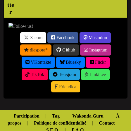
X.com
Facebook
Mastodon
diaspora*
Github
Instagram
VKontakte
Bluesky
Flickr
TikTok
Telegram
Linktr.ee
Friendica
Participation
|
Tag
|
Wakonda.Guru
|
À
propos
|
Politique de confidentialité
|
Contact
|
S.E.O.
|
F.A.Q.